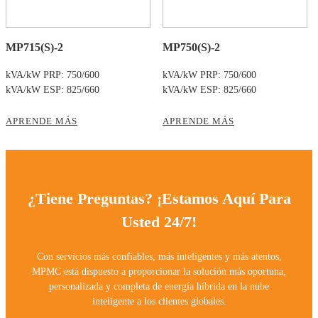
MP715(S)-2
MP750(S)-2
kVA/kW PRP: 750/600
kVA/kW PRP: 750/600
kVA/kW ESP: 825/660
kVA/kW ESP: 825/660
APRENDE MÁS
APRENDE MÁS
¿Tiene Preguntas? ¡Estamos Aquí Para
Usted 24/7!
Con servicios más confiables, más inteligentes y más atentos,
MPMC está dispuesto a proporcionar la solución más oportuna,
personalizada y completa de energía híbrida en la nube
inteligente a los clientes globales.