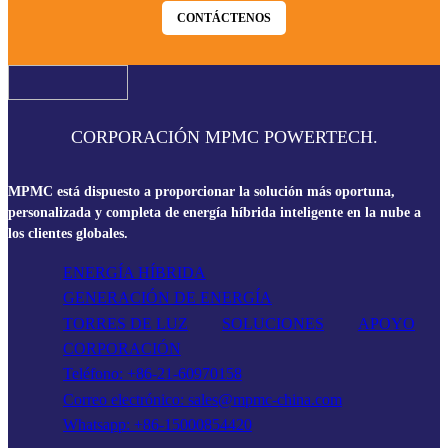
CONTÁCTENOS
CORPORACIÓN MPMC POWERTECH.
MPMC está dispuesto a proporcionar la solución más oportuna,
personalizada y completa de energía híbrida inteligente en la nube a
los clientes globales.
ENERGÍA HÍBRIDA
GENERACIÓN DE ENERGÍA
TORRES DE LUZ
SOLUCIONES
APOYO
CORPORACIÓN
Teléfono: +86-21-60970158
Correo electrónico: sales@mpmc-china.com
Whatsapp: +86-15000854420